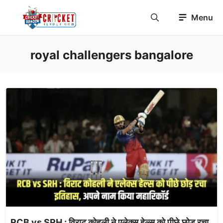
Skip
Menu
to
content
royal challengers bangalore
RCB vs SRH : विराट कोहली ने एलेक्स हेल्स को पीछे छोड़ रचा