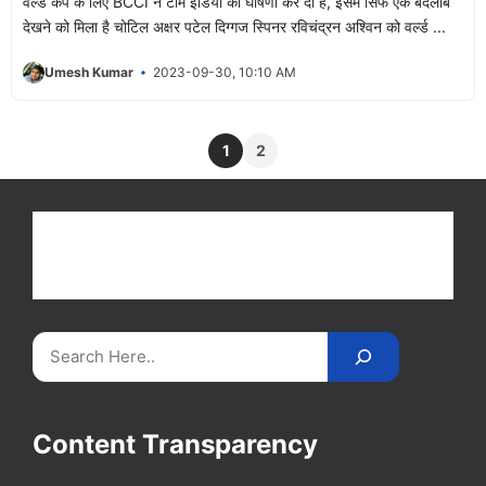
वर्ल्ड कप के लिए BCCI ने टीम इंडिया की घोषणा कर दी है, इसमें सिर्फ एक बदलाब
देखने को मिला है चोटिल अक्षर पटेल दिग्गज स्पिनर रविचंद्रन अश्विन को वर्ल्ड ...
Umesh Kumar
2023-09-30, 10:10 AM
1
2
Get latest cricket news, scores, and live coverage
at Cricket
Reader
. Catch all the latest news,
videos on
CricketReader
.
com
.
Search
Content Transparency