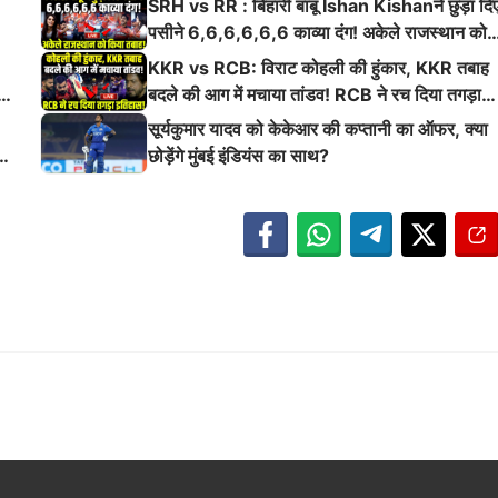
SRH vs RR : बिहारी बाबू Ishan Kishanने छुड़ा दि
पसीने 6,6,6,6,6,6 काव्या दंग! अकेले राजस्थान को
किया तबाह!
KKR vs RCB: विराट कोहली की हुंकार, KKR तबाह
ई
बदले की आग में मचाया तांडव! RCB ने रच दिया तगड़ा
इतिहास
सूर्यकुमार यादव को केकेआर की कप्तानी का ऑफर, क्या
छोड़ेंगे मुंबई इंडियंस का साथ?