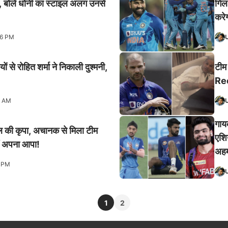
फ़, बोले धोनी का स्टाइल अलग उनसे
गिल
करेग
36 PM
से रोहित शर्मा ने निकाली दुश्मनी,
टीम
Ree
4 AM
गाय
 लाल की कृपा, अचानक से मिला टीम
एशिय
हैं अपना आपा!
अहम 
5 PM
1
2