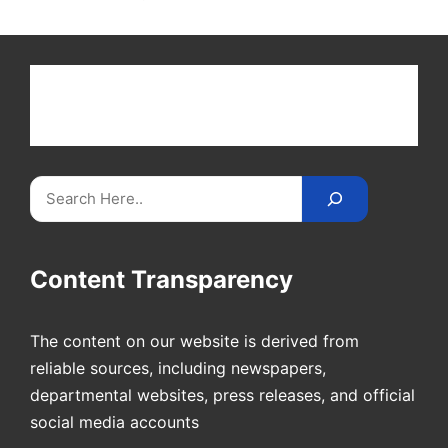
Get latest cricket news, scores, and live coverage
at Cricket
Reader
. Catch all the latest news,
videos on
CricketReader
.
com
.
Search
Content Transparency
The content on our website is derived from
reliable sources, including newspapers,
departmental websites, press releases, and official
social media accounts