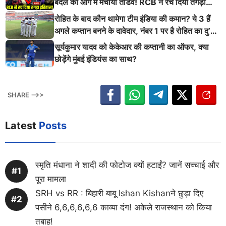
बदले की आग में मचाया तांडव! RCB ने रच दिया तगड़ा
इतिहास
रोहित के बाद कौन थामेगा टीम इंडिया की कमान? ये 3 हैं
अगले कप्तान बनने के दावेदार, नंबर 1 पर है रोहित का दु’
श्मन
सूर्यकुमार यादव को केकेआर की कप्तानी का ऑफर, क्या
छोड़ेंगे मुंबई इंडियंस का साथ?
SHARE -->>
Latest
Posts
स्मृति मंधाना ने शादी की फोटोज क्यों हटाईं? जानें सच्चाई और
पूरा मामला
SRH vs RR : बिहारी बाबू Ishan Kishanने छुड़ा दिए
पसीने 6,6,6,6,6,6 काव्या दंग! अकेले राजस्थान को किया
तबाह!