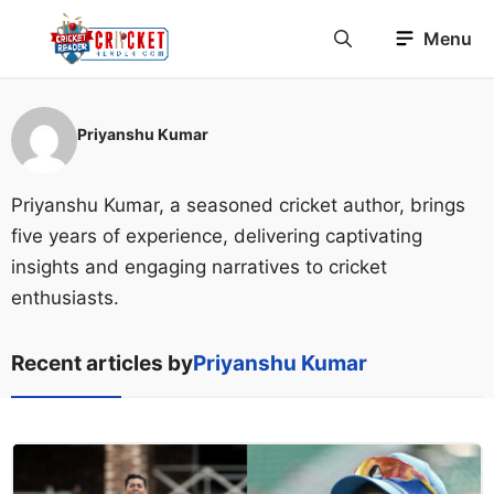
Skip
Menu
to
content
Priyanshu Kumar
Priyanshu Kumar, a seasoned cricket author, brings
five years of experience, delivering captivating
insights and engaging narratives to cricket
enthusiasts.
Recent articles by
Priyanshu Kumar