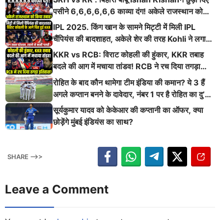
पसीने 6,6,6,6,6,6 काव्या दंग! अकेले राजस्थान को
किया तबाह!
IPL 2025. किंग खान के सामने मिट्टी में मिली IPL
चैंपियंस की बादशाहत, अकेले शेर की तरह Kohli ने लगाई
ऐसी दहाड़
KKR vs RCB: विराट कोहली की हुंकार, KKR तबाह
बदले की आग में मचाया तांडव! RCB ने रच दिया तगड़ा
इतिहास
रोहित के बाद कौन थामेगा टीम इंडिया की कमान? ये 3 हैं
अगले कप्तान बनने के दावेदार, नंबर 1 पर है रोहित का दु’
श्मन
सूर्यकुमार यादव को केकेआर की कप्तानी का ऑफर, क्या
छोड़ेंगे मुंबई इंडियंस का साथ?
SHARE -->>
Leave a Comment