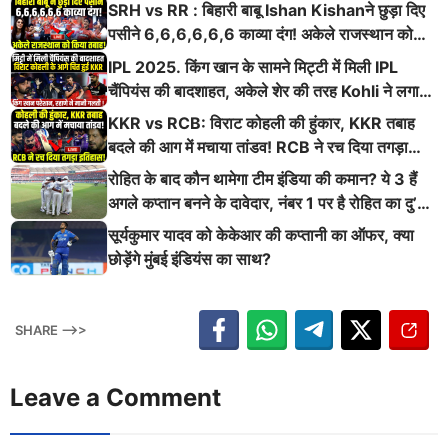
SRH vs RR : बिहारी बाबू Ishan Kishanने छुड़ा दिए
पसीने 6,6,6,6,6,6 काव्या दंग! अकेले राजस्थान को
किया तबाह!
IPL 2025. किंग खान के सामने मिट्टी में मिली IPL
चैंपियंस की बादशाहत, अकेले शेर की तरह Kohli ने लगाई
ऐसी दहाड़
KKR vs RCB: विराट कोहली की हुंकार, KKR तबाह
बदले की आग में मचाया तांडव! RCB ने रच दिया तगड़ा
इतिहास
रोहित के बाद कौन थामेगा टीम इंडिया की कमान? ये 3 हैं
अगले कप्तान बनने के दावेदार, नंबर 1 पर है रोहित का दु’
श्मन
सूर्यकुमार यादव को केकेआर की कप्तानी का ऑफर, क्या
छोड़ेंगे मुंबई इंडियंस का साथ?
SHARE -->>
Leave a Comment