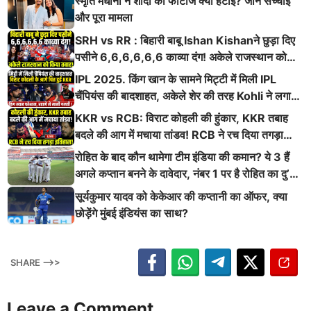
स्मृति मंधाना ने शादी की फोटोज क्यों हटाईं? जानें सच्चाई
और पूरा मामला
SRH vs RR : बिहारी बाबू Ishan Kishanने छुड़ा दिए
पसीने 6,6,6,6,6,6 काव्या दंग! अकेले राजस्थान को
किया तबाह!
IPL 2025. किंग खान के सामने मिट्टी में मिली IPL
चैंपियंस की बादशाहत, अकेले शेर की तरह Kohli ने लगाई
ऐसी दहाड़
KKR vs RCB: विराट कोहली की हुंकार, KKR तबाह
बदले की आग में मचाया तांडव! RCB ने रच दिया तगड़ा
इतिहास
रोहित के बाद कौन थामेगा टीम इंडिया की कमान? ये 3 हैं
अगले कप्तान बनने के दावेदार, नंबर 1 पर है रोहित का दु’
श्मन
सूर्यकुमार यादव को केकेआर की कप्तानी का ऑफर, क्या
छोड़ेंगे मुंबई इंडियंस का साथ?
SHARE -->>
Leave a Comment