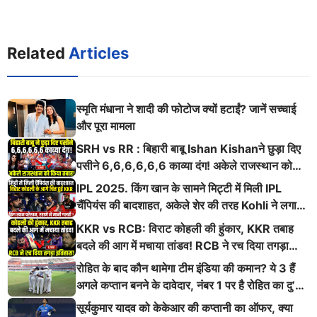
Related
Articles
स्मृति मंधाना ने शादी की फोटोज क्यों हटाईं? जानें सच्चाई
और पूरा मामला
SRH vs RR : बिहारी बाबू Ishan Kishanने छुड़ा दिए
पसीने 6,6,6,6,6,6 काव्या दंग! अकेले राजस्थान को
किया तबाह!
IPL 2025. किंग खान के सामने मिट्टी में मिली IPL
चैंपियंस की बादशाहत, अकेले शेर की तरह Kohli ने लगाई
ऐसी दहाड़
KKR vs RCB: विराट कोहली की हुंकार, KKR तबाह
बदले की आग में मचाया तांडव! RCB ने रच दिया तगड़ा
इतिहास
रोहित के बाद कौन थामेगा टीम इंडिया की कमान? ये 3 हैं
अगले कप्तान बनने के दावेदार, नंबर 1 पर है रोहित का दु’
श्मन
सूर्यकुमार यादव को केकेआर की कप्तानी का ऑफर, क्या