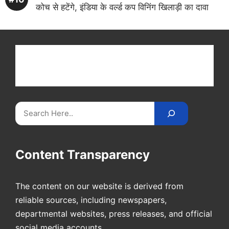
कोच से हटेंगे, इंडिया के वर्ल्ड कप विनिंग खिलाड़ी का दावा
Get latest cricket news, scores, and live coverage
at Cricket
Reader
. Catch all the latest news,
videos on
CricketReader
.
com
.
Search
Content Transparency
The content on our website is derived from
reliable sources, including newspapers,
departmental websites, press releases, and official
social media accounts