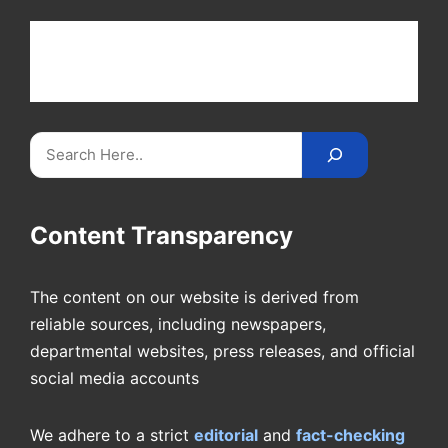
Get latest cricket news, scores, and live coverage
at Cricket
Reader
. Catch all the latest news,
videos on
CricketReader
.
com
.
Search
Content Transparency
The content on our website is derived from
reliable sources, including newspapers,
departmental websites, press releases, and official
social media accounts
We adhere to a strict
editorial
and
fact-checking