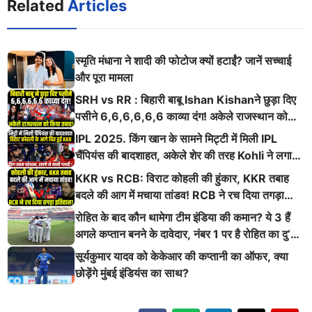
Related
Articles
स्मृति मंधाना ने शादी की फोटोज क्यों हटाईं? जानें सच्चाई
और पूरा मामला
SRH vs RR : बिहारी बाबू Ishan Kishanने छुड़ा दिए
पसीने 6,6,6,6,6,6 काव्या दंग! अकेले राजस्थान को
किया तबाह!
IPL 2025. किंग खान के सामने मिट्टी में मिली IPL
चैंपियंस की बादशाहत, अकेले शेर की तरह Kohli ने लगाई
ऐसी दहाड़
KKR vs RCB: विराट कोहली की हुंकार, KKR तबाह
बदले की आग में मचाया तांडव! RCB ने रच दिया तगड़ा
इतिहास
रोहित के बाद कौन थामेगा टीम इंडिया की कमान? ये 3 हैं
अगले कप्तान बनने के दावेदार, नंबर 1 पर है रोहित का दु’
श्मन
सूर्यकुमार यादव को केकेआर की कप्तानी का ऑफर, क्या
छोड़ेंगे मुंबई इंडियंस का साथ?