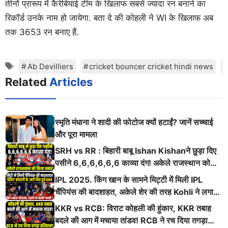
तीनों प्रारूप में कैरेबियाई टीम के खिलाफ सबसे ज्यादा रन बनाने का
रिकॉर्ड उनके नाम हो जायेगा. बता दे की कोहली ने WI के खिलाफ अब
तक 3653 रन बनाए हैं.
Tags
Ab Devilliers
cricket bouncer cricket hindi news
Related
Articles
स्मृति मंधाना ने शादी की फोटोज क्यों हटाईं? जानें सच्चाई
और पूरा मामला
SRH vs RR : बिहारी बाबू Ishan Kishanने छुड़ा दिए
पसीने 6,6,6,6,6,6 काव्या दंग! अकेले राजस्थान को
किया तबाह!
IPL 2025. किंग खान के सामने मिट्टी में मिली IPL
चैंपियंस की बादशाहत, अकेले शेर की तरह Kohli ने लगाई
ऐसी दहाड़
KKR vs RCB: विराट कोहली की हुंकार, KKR तबाह
बदले की आग में मचाया तांडव! RCB ने रच दिया तगड़ा