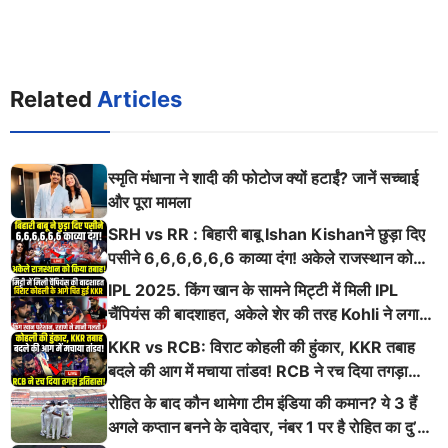
Related
Articles
स्मृति मंधाना ने शादी की फोटोज क्यों हटाईं? जानें सच्चाई
और पूरा मामला
SRH vs RR : बिहारी बाबू Ishan Kishanने छुड़ा दिए
पसीने 6,6,6,6,6,6 काव्या दंग! अकेले राजस्थान को
किया तबाह!
IPL 2025. किंग खान के सामने मिट्टी में मिली IPL
चैंपियंस की बादशाहत, अकेले शेर की तरह Kohli ने लगाई
ऐसी दहाड़
KKR vs RCB: विराट कोहली की हुंकार, KKR तबाह
बदले की आग में मचाया तांडव! RCB ने रच दिया तगड़ा
इतिहास
रोहित के बाद कौन थामेगा टीम इंडिया की कमान? ये 3 हैं
अगले कप्तान बनने के दावेदार, नंबर 1 पर है रोहित का दु’