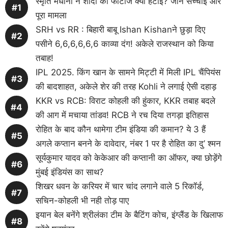
स्मृति मंधाना ने शादी की फोटोज क्यों हटाईं? जानें सच्चाई और
पूरा मामला
SRH vs RR : बिहारी बाबू Ishan Kishanने छुड़ा दिए
पसीने 6,6,6,6,6,6 काव्या दंग! अकेले राजस्थान को किया
तबाह!
IPL 2025. किंग खान के सामने मिट्टी में मिली IPL चैंपियंस
की बादशाहत, अकेले शेर की तरह Kohli ने लगाई ऐसी दहाड़
KKR vs RCB: विराट कोहली की हुंकार, KKR तबाह बदले
की आग में मचाया तांडव! RCB ने रच दिया तगड़ा इतिहास
रोहित के बाद कौन थामेगा टीम इंडिया की कमान? ये 3 हैं
अगले कप्तान बनने के दावेदार, नंबर 1 पर है रोहित का दु’ श्मन
सूर्यकुमार यादव को केकेआर की कप्तानी का ऑफर, क्या छोड़ेंगे
मुंबई इंडियंस का साथ?
शिखर धवन के करियर में चार चांद लगाने वाले 5 रिकॉर्ड,
सचिन-कोहली भी नही तोड़ पाए
इयान बेल बनेंगे श्रीलंका टीम के बैटिंग कोच, इंग्लैंड के खिलाफ