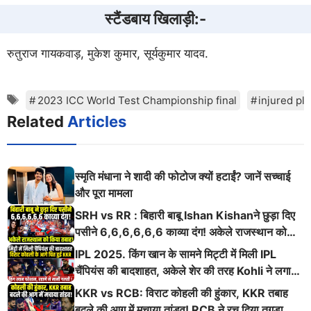
स्टैंडबाय खिलाड़ी:-
रुतुराज गायकवाड़, मुकेश कुमार, सूर्यकुमार यादव.
Tags
2023 ICC World Test Championship final
injured pl
Related
Articles
स्मृति मंधाना ने शादी की फोटोज क्यों हटाईं? जानें सच्चाई
और पूरा मामला
SRH vs RR : बिहारी बाबू Ishan Kishanने छुड़ा दिए
पसीने 6,6,6,6,6,6 काव्या दंग! अकेले राजस्थान को
किया तबाह!
IPL 2025. किंग खान के सामने मिट्टी में मिली IPL
चैंपियंस की बादशाहत, अकेले शेर की तरह Kohli ने लगाई
ऐसी दहाड़
KKR vs RCB: विराट कोहली की हुंकार, KKR तबाह
बदले की आग में मचाया तांडव! RCB ने रच दिया तगड़ा