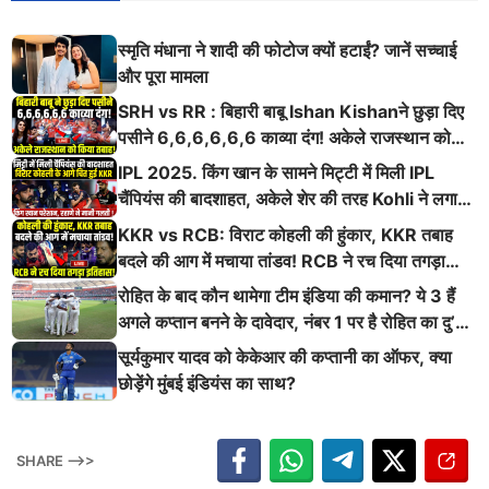
स्मृति मंधाना ने शादी की फोटोज क्यों हटाईं? जानें सच्चाई
और पूरा मामला
SRH vs RR : बिहारी बाबू Ishan Kishanने छुड़ा दिए
पसीने 6,6,6,6,6,6 काव्या दंग! अकेले राजस्थान को
किया तबाह!
IPL 2025. किंग खान के सामने मिट्टी में मिली IPL
चैंपियंस की बादशाहत, अकेले शेर की तरह Kohli ने लगाई
ऐसी दहाड़
KKR vs RCB: विराट कोहली की हुंकार, KKR तबाह
बदले की आग में मचाया तांडव! RCB ने रच दिया तगड़ा
इतिहास
रोहित के बाद कौन थामेगा टीम इंडिया की कमान? ये 3 हैं
अगले कप्तान बनने के दावेदार, नंबर 1 पर है रोहित का दु’
श्मन
सूर्यकुमार यादव को केकेआर की कप्तानी का ऑफर, क्या
छोड़ेंगे मुंबई इंडियंस का साथ?
SHARE -->>