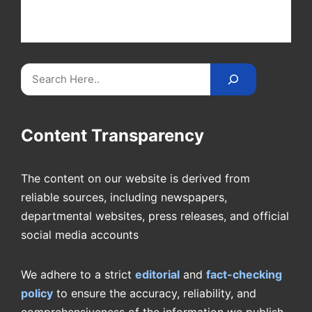
at Cricket
Reader
. Catch all the latest news,
videos on
CricketReader
.
com
.
Search
Content Transparency
The content on our website is derived from
reliable sources, including newspapers,
departmental websites, press releases, and official
social media accounts
We adhere to a strict
editorial
and
fact-checking
policy
to ensure the accuracy, reliability, and