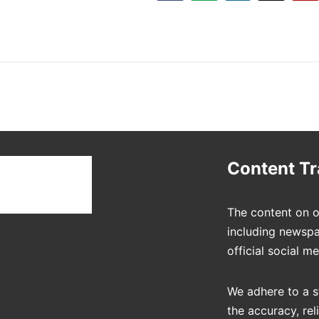
t
Content T
The content on o
including newspa
official social m
We adhere to a s
the accuracy, rel