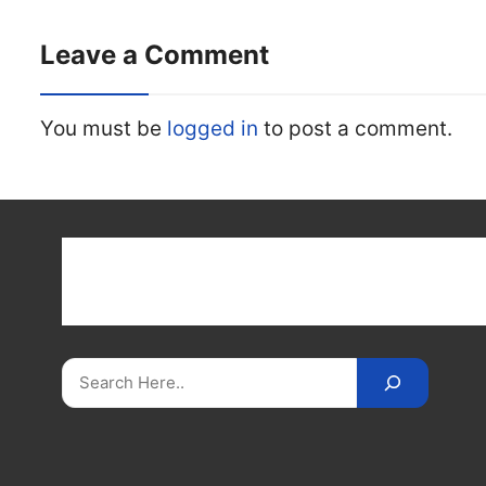
Leave a Comment
You must be
logged in
to post a comment.
Get latest cricket news, scores, and live coverage a
Cricket
Reader
. Catch all the latest news, videos
on
CricketReader
.
com
.
Search