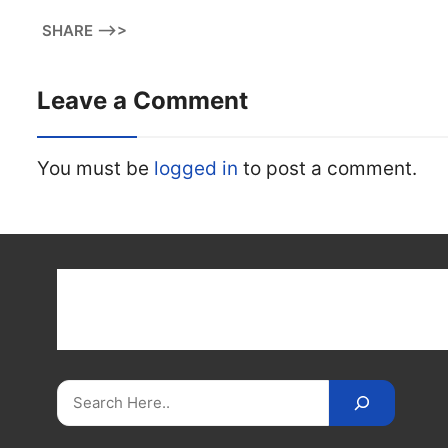
SHARE -->>
Leave a Comment
You must be
logged in
to post a comment.
Get latest cricket news, scores, and live coverage a
Cricket
Reader
. Catch all the latest news, videos
on
CricketReader
.
com
.
Search