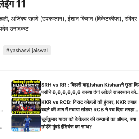
लेईंग 11
ोहली, अजिंक्य रहाणे (उपकप्तान), ईशान किशन (विकेटकीपर), रविंद्र
 जयदेव उनादकट
yashasvi jaiswal
SRH vs RR : बिहारी बाबू Ishan Kishanने छुड़ा दि
पसीने 6,6,6,6,6,6 काव्या दंग! अकेले राजस्थान को
किया तबाह!
KKR vs RCB: विराट कोहली की हुंकार, KKR तबाह
ई
बदले की आग में मचाया तांडव! RCB ने रच दिया तगड़ा
इतिहास
सूर्यकुमार यादव को केकेआर की कप्तानी का ऑफर, क्या
छोड़ेंगे मुंबई इंडियंस का साथ?