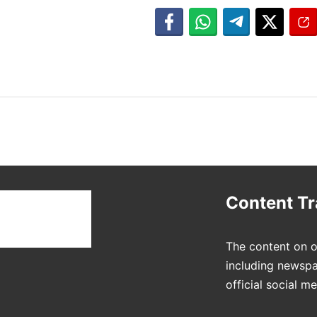
t
Content T
The content on o
including newspa
official social m