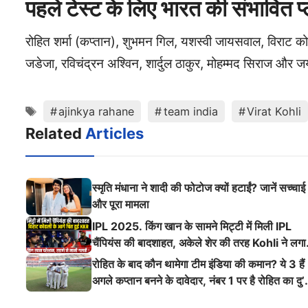
पहले टेस्ट के लिए भारत की संभावित प्
रोहित शर्मा (कप्तान), शुभमन गिल, यशस्वी जायसवाल, विराट क
जडेजा, रविचंद्रन अश्विन, शार्दुल ठाकुर, मोहम्मद सिराज और
Tags
ajinkya rahane
team india
Virat Kohli
Related
Articles
स्मृति मंधाना ने शादी की फोटोज क्यों हटाईं? जानें सच्चाई
और पूरा मामला
IPL 2025. किंग खान के सामने मिट्टी में मिली IPL
चैंपियंस की बादशाहत, अकेले शेर की तरह Kohli ने लगा
ऐसी दहाड़
रोहित के बाद कौन थामेगा टीम इंडिया की कमान? ये 3 हैं
अगले कप्तान बनने के दावेदार, नंबर 1 पर है रोहित का दु’
श्मन