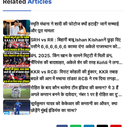
Related
Articles
स्मृति मंधाना ने शादी की फोटोज क्यों हटाईं? जानें सच्चाई
और पूरा मामला
SRH vs RR : बिहारी बाबू Ishan Kishanने छुड़ा दिए
पसीने 6,6,6,6,6,6 काव्या दंग! अकेले राजस्थान को
किया तबाह!
IPL 2025. किंग खान के सामने मिट्टी में मिली IPL
चैंपियंस की बादशाहत, अकेले शेर की तरह Kohli ने लगाई
ऐसी दहाड़
KKR vs RCB: विराट कोहली की हुंकार, KKR तबाह
बदले की आग में मचाया तांडव! RCB ने रच दिया तगड़ा
इतिहास
रोहित के बाद कौन थामेगा टीम इंडिया की कमान? ये 3 हैं
अगले कप्तान बनने के दावेदार, नंबर 1 पर है रोहित का दु’
श्मन
सूर्यकुमार यादव को केकेआर की कप्तानी का ऑफर, क्या
छोड़ेंगे मुंबई इंडियंस का साथ?