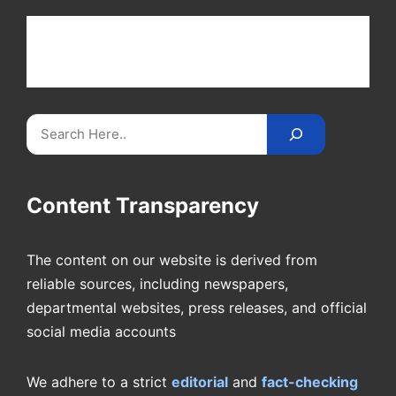
Get latest cricket news, scores, and live coverage
at Cricket
Reader
. Catch all the latest news,
videos on
CricketReader
.
com
.
Search
Content Transparency
The content on our website is derived from
reliable sources, including newspapers,
departmental websites, press releases, and official
social media accounts
We adhere to a strict
editorial
and
fact-checking