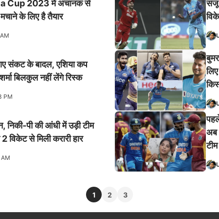
 Asia Cup 2023 में अचानक से
संजू
चाने के लिए है तैयार
विक
 AM
बुम
छाए संकट के बादल, एशिया कप
लिए
्मा बिलकुल नहीं लेंगे रिस्क
किस
3 PM
पहले
रन, निकी-पी की आंधी में उड़ी टीम
अब द
2 विकेट से मिली करारी हार
टीम
8 AM
1
2
3