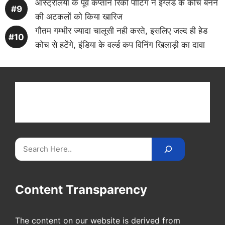
ऑस्ट्रेलिया के पूर्व कप्तान रिकी पोंटिंग ने इंग्लैंड के कोच बनने
की अटकलों को किया खारिज
गौतम गम्भीर ज्यादा चालूसी नही करते, इसलिए जल्द ही हेड
कोच से हटेंगे, इंडिया के वर्ल्ड कप विनिंग खिलाड़ी का दावा
Get latest cricket news, scores, and live coverage
at Cricket
Reader
. Catch all the latest news,
videos on
CricketReader
.
com
.
Search
Content Transparency
The content on our website is derived from