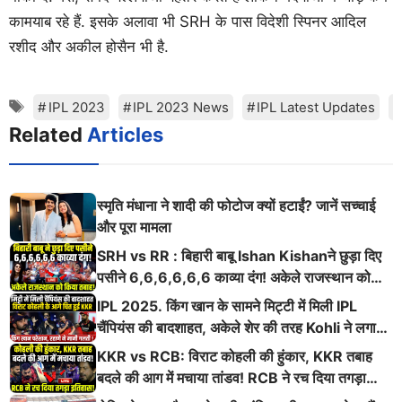
कामयाब रहे हैं. इसके अलावा भी SRH के पास विदेशी स्पिनर आदिल
रशीद और अकील होसैन भी है.
Tags
IPL 2023
IPL 2023 News
IPL Latest Updates
Related
Articles
स्मृति मंधाना ने शादी की फोटोज क्यों हटाईं? जानें सच्चाई
और पूरा मामला
SRH vs RR : बिहारी बाबू Ishan Kishanने छुड़ा दिए
पसीने 6,6,6,6,6,6 काव्या दंग! अकेले राजस्थान को
किया तबाह!
IPL 2025. किंग खान के सामने मिट्टी में मिली IPL
चैंपियंस की बादशाहत, अकेले शेर की तरह Kohli ने लगाई
ऐसी दहाड़
KKR vs RCB: विराट कोहली की हुंकार, KKR तबाह
बदले की आग में मचाया तांडव! RCB ने रच दिया तगड़ा
इतिहास