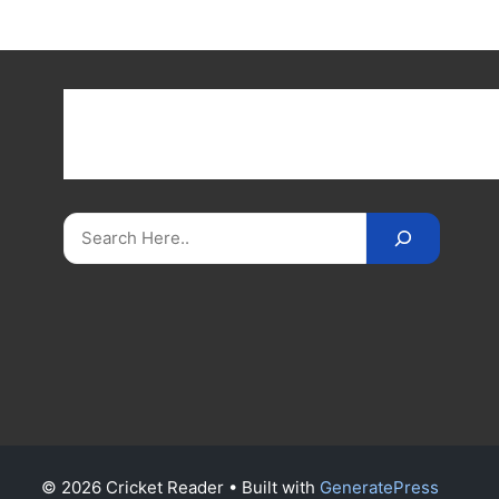
Get latest cricket news, scores, and live coverage a
Cricket
Reader
. Catch all the latest news, videos
on
CricketReader
.
com
.
Search
© 2026 Cricket Reader
• Built with
GeneratePress