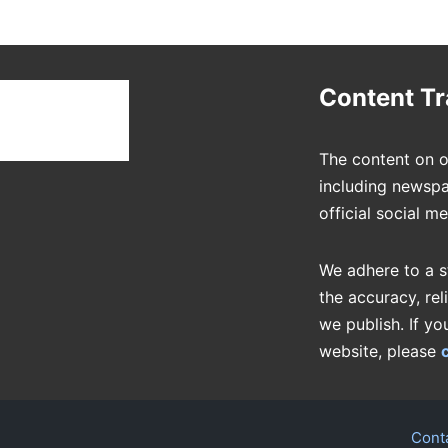
t
Content T
The content on o
including newspa
official social m
We adhere to a s
the accuracy, rel
we publish. If yo
website, please
Cont