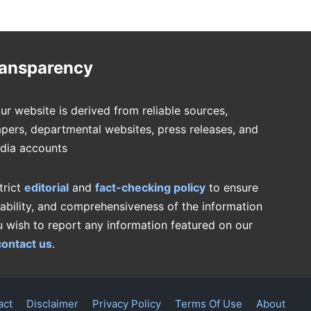
ransparency
ur website is derived from reliable sources,
pers, departmental websites, press releases, and
edia accounts
trict
editorial
and
fact-checking policy
to ensure
iability, and comprehensiveness of the information
u wish to report any information featured on our
contact us
.
act
Disclaimer
Privacy Policy
Terms Of Use
About