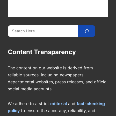
at Cricket
Reader
. Catch all the latest news,
videos on
CricketReader
.
com
.
Search
Content Transparency
The content on our website is derived from
reliable sources, including newspapers,
departmental websites, press releases, and official
social media accounts
We adhere to a strict
editorial
and
fact-checking
policy
to ensure the accuracy, reliability, and