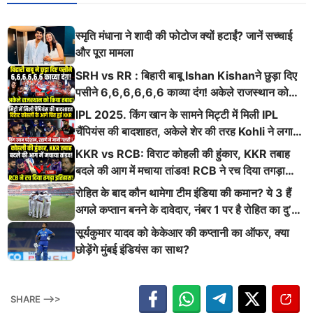
स्मृति मंधाना ने शादी की फोटोज क्यों हटाईं? जानें सच्चाई
और पूरा मामला
SRH vs RR : बिहारी बाबू Ishan Kishanने छुड़ा दिए
पसीने 6,6,6,6,6,6 काव्या दंग! अकेले राजस्थान को
किया तबाह!
IPL 2025. किंग खान के सामने मिट्टी में मिली IPL
चैंपियंस की बादशाहत, अकेले शेर की तरह Kohli ने लगाई
ऐसी दहाड़
KKR vs RCB: विराट कोहली की हुंकार, KKR तबाह
बदले की आग में मचाया तांडव! RCB ने रच दिया तगड़ा
इतिहास
रोहित के बाद कौन थामेगा टीम इंडिया की कमान? ये 3 हैं
अगले कप्तान बनने के दावेदार, नंबर 1 पर है रोहित का दु’
श्मन
सूर्यकुमार यादव को केकेआर की कप्तानी का ऑफर, क्या
छोड़ेंगे मुंबई इंडियंस का साथ?
SHARE -->>