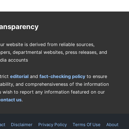
ransparency
ur website is derived from reliable sources,
pers, departmental websites, press releases, and
edia accounts
trict
editorial
and
fact-checking policy
to ensure
iability, and comprehensiveness of the information
u wish to report any information featured on our
contact us
.
act
Disclaimer
Privacy Policy
Terms Of Use
About