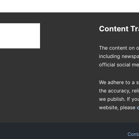
t
Content T
The content on o
including newspa
official social m
We adhere to a s
the accuracy, rel
we publish. If yo
website, please
Cont