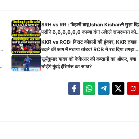
SRH vs RR : बिहारी बाबू Ishan Kishanने छुड़ा दि
पसीने 6,6,6,6,6,6 काव्या दंग! अकेले राजस्थान को
किया तबाह!
KKR vs RCB: विराट कोहली की हुंकार, KKR तबाह
ई
बदले की आग में मचाया तांडव! RCB ने रच दिया तगड़ा
इतिहास
सूर्यकुमार यादव को केकेआर की कप्तानी का ऑफर, क्या
छोड़ेंगे मुंबई इंडियंस का साथ?