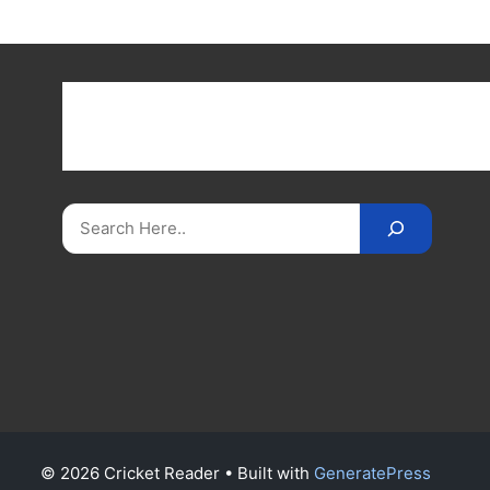
Get latest cricket news, scores, and live coverage a
Cricket
Reader
. Catch all the latest news, videos
on
CricketReader
.
com
.
Search
© 2026 Cricket Reader
• Built with
GeneratePress