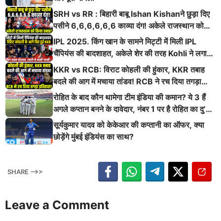
SRH vs RR : बिहारी बाबू Ishan Kishanने छुड़ा दिए
पसीने 6,6,6,6,6,6 काव्या दंग! अकेले राजस्थान को
किया तबाह!
IPL 2025. किंग खान के सामने मिट्टी में मिली IPL
चैंपियंस की बादशाहत, अकेले शेर की तरह Kohli ने लगाई
ऐसी दहाड़
KKR vs RCB: विराट कोहली की हुंकार, KKR तबाह
बदले की आग में मचाया तांडव! RCB ने रच दिया तगड़ा
इतिहास
रोहित के बाद कौन थामेगा टीम इंडिया की कमान? ये 3 हैं
अगले कप्तान बनने के दावेदार, नंबर 1 पर है रोहित का दु’
श्मन
सूर्यकुमार यादव को केकेआर की कप्तानी का ऑफर, क्या
छोड़ेंगे मुंबई इंडियंस का साथ?
SHARE -->>
Leave a Comment