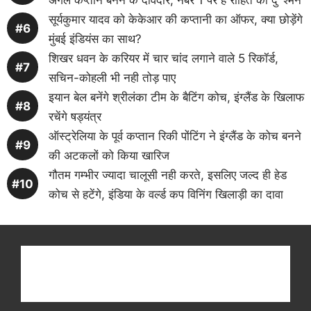
अगले कप्तान बनने के दावेदार, नंबर 1 पर है रोहित का दु’ श्मन
सूर्यकुमार यादव को केकेआर की कप्तानी का ऑफर, क्या छोड़ेंगे
मुंबई इंडियंस का साथ?
शिखर धवन के करियर में चार चांद लगाने वाले 5 रिकॉर्ड,
सचिन-कोहली भी नही तोड़ पाए
इयान बेल बनेंगे श्रीलंका टीम के बैटिंग कोच, इंग्लैंड के खिलाफ
रचेंगे षड्यंत्र
ऑस्ट्रेलिया के पूर्व कप्तान रिकी पोंटिंग ने इंग्लैंड के कोच बनने
की अटकलों को किया खारिज
गौतम गम्भीर ज्यादा चालूसी नही करते, इसलिए जल्द ही हेड
कोच से हटेंगे, इंडिया के वर्ल्ड कप विनिंग खिलाड़ी का दावा
Get latest cricket news, scores, and live coverage
at Cricket
Reader
. Catch all the latest news,
videos on
CricketReader
.
com
.