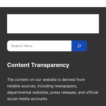
Get latest cricket news, scores, and live coverage
at Cricket
Reader
. Catch all the latest news,
videos on
CricketReader
.
com
.
Search
Content Transparency
The content on our website is derived from
reliable sources, including newspapers,
departmental websites, press releases, and official
social media accounts