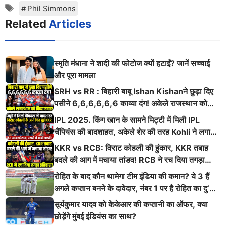
Tags
Phil Simmons
Related
Articles
स्मृति मंधाना ने शादी की फोटोज क्यों हटाईं? जानें सच्चाई
और पूरा मामला
SRH vs RR : बिहारी बाबू Ishan Kishanने छुड़ा दिए
पसीने 6,6,6,6,6,6 काव्या दंग! अकेले राजस्थान को
किया तबाह!
IPL 2025. किंग खान के सामने मिट्टी में मिली IPL
चैंपियंस की बादशाहत, अकेले शेर की तरह Kohli ने लगाई
ऐसी दहाड़
KKR vs RCB: विराट कोहली की हुंकार, KKR तबाह
बदले की आग में मचाया तांडव! RCB ने रच दिया तगड़ा
इतिहास
रोहित के बाद कौन थामेगा टीम इंडिया की कमान? ये 3 हैं
अगले कप्तान बनने के दावेदार, नंबर 1 पर है रोहित का दु’
श्मन
सूर्यकुमार यादव को केकेआर की कप्तानी का ऑफर, क्या
छोड़ेंगे मुंबई इंडियंस का साथ?