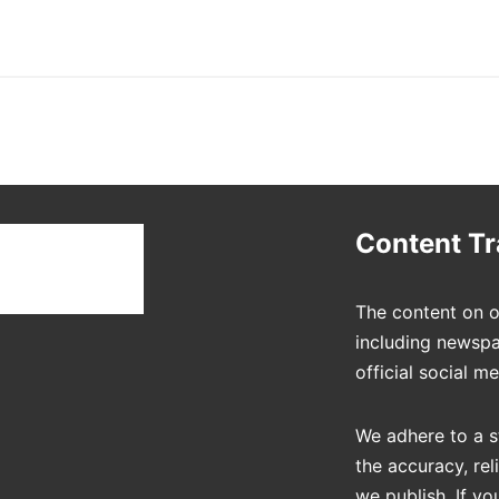
t
Content T
The content on o
including newspa
official social m
We adhere to a s
the accuracy, rel
we publish. If yo