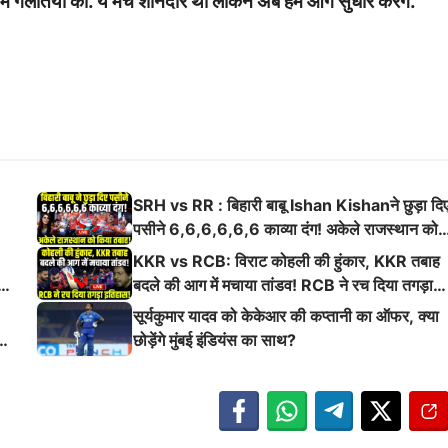
ी में गलतियाँ की. ये मैच शानदार था लेकिन अब हम आगे सुधार करेंगे.
SRH vs RR : बिहारी बाबू Ishan Kishanने छुड़ा दि
पसीने 6,6,6,6,6,6 काव्या दंग! अकेले राजस्थान को
किया तबाह!
KKR vs RCB: विराट कोहली की हुंकार, KKR तबाह
ई
बदले की आग में मचाया तांडव! RCB ने रच दिया तगड़ा
इतिहास
सूर्यकुमार यादव को केकेआर की कप्तानी का ऑफर, क्या
छोड़ेंगे मुंबई इंडियंस का साथ?