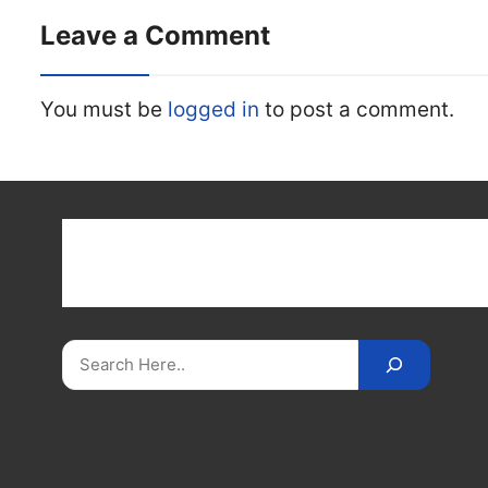
Leave a Comment
You must be
logged in
to post a comment.
Get latest cricket news, scores, and live coverage a
Cricket
Reader
. Catch all the latest news, videos
on
CricketReader
.
com
.
Search