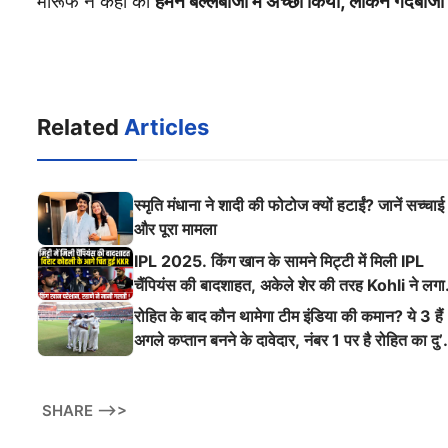
मारूफ ने कहा की
हमने बल्लेबाजी में अच्छा किया, लेकिन गेंदबाज
Related
Articles
स्मृति मंधाना ने शादी की फोटोज क्यों हटाईं? जानें सच्चाई
और पूरा मामला
IPL 2025. किंग खान के सामने मिट्टी में मिली IPL
चैंपियंस की बादशाहत, अकेले शेर की तरह Kohli ने लगा
ऐसी दहाड़
रोहित के बाद कौन थामेगा टीम इंडिया की कमान? ये 3 हैं
अगले कप्तान बनने के दावेदार, नंबर 1 पर है रोहित का दु’
श्मन
SHARE -->>