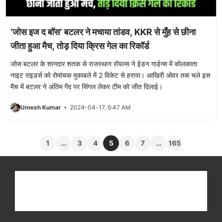
‘जोस इज द बॉस’ बटलर ने मचाया तांडव, KKR से मुँह से छीना
जीता हुआ मैच, तोड़ दिया क्रिस गेल का रिकॉर्ड
जोस बटलर के शानदार शतक से राजस्थान रॉयल्स ने ईडन गार्डन्स में कोलकाता
नाइट राइडर्स को रोमांचक मुकाबले में 2 विकेट से हराया। आखिरी ओवर तक चले इस
मैच में बटलर ने अंतिम गेंद पर सिंगल लेकर टीम को जीत दिलाई।
Umesh Kumar
2024-04-17, 6:47 AM
1
…
3
4
5
6
7
…
165
Get latest cricket news, scores, and live coverage
at Cricket
Reader
. Catch all the latest news,
videos on
CricketReader
.
com
.