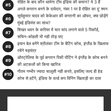
रोहित के बाद कौन थामेगा टीम इंडिया की कमान? ये 3 हैं
अगले कप्तान बनने के दावेदार, नंबर 1 पर है रोहित का दु’ श्मन
सूर्यकुमार यादव को केकेआर की कप्तानी का ऑफर, क्या छोड़ेंगे
मुंबई इंडियंस का साथ?
शिखर धवन के करियर में चार चांद लगाने वाले 5 रिकॉर्ड,
सचिन-कोहली भी नही तोड़ पाए
इयान बेल बनेंगे श्रीलंका टीम के बैटिंग कोच, इंग्लैंड के खिलाफ
रचेंगे षड्यंत्र
ऑस्ट्रेलिया के पूर्व कप्तान रिकी पोंटिंग ने इंग्लैंड के कोच बनने
की अटकलों को किया खारिज
गौतम गम्भीर ज्यादा चालूसी नही करते, इसलिए जल्द ही हेड
कोच से हटेंगे, इंडिया के वर्ल्ड कप विनिंग खिलाड़ी का दावा
Get latest cricket news, scores, and live coverage
at Cricket
Reader
. Catch all the latest news,