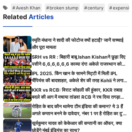
Tags
Avesh Khan
broken stump
century
expensiv
Related
Articles
स्मृति मंधाना ने शादी की फोटोज क्यों हटाईं? जानें सच्चाई
और पूरा मामला
SRH vs RR : बिहारी बाबू Ishan Kishanने छुड़ा दिए
पसीने 6,6,6,6,6,6 काव्या दंग! अकेले राजस्थान को
किया तबाह!
IPL 2025. किंग खान के सामने मिट्टी में मिली IPL
चैंपियंस की बादशाहत, अकेले शेर की तरह Kohli ने लगाई
ऐसी दहाड़
KKR vs RCB: विराट कोहली की हुंकार, KKR तबाह
बदले की आग में मचाया तांडव! RCB ने रच दिया तगड़ा
इतिहास
रोहित के बाद कौन थामेगा टीम इंडिया की कमान? ये 3 हैं
अगले कप्तान बनने के दावेदार, नंबर 1 पर है रोहित का दु’
श्मन
सूर्यकुमार यादव को केकेआर की कप्तानी का ऑफर, क्या
छोड़ेंगे मुंबई इंडियंस का साथ?