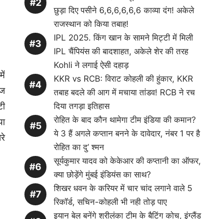
छुड़ा दिए पसीने 6,6,6,6,6,6 काव्या दंग! अकेले
राजस्थान को किया तबाह!
IPL 2025. किंग खान के सामने मिट्टी में मिली
IPL चैंपियंस की बादशाहत, अकेले शेर की तरह
Kohli ने लगाई ऐसी दहाड़
ें
KKR vs RCB: विराट कोहली की हुंकार, KKR
गज
तबाह बदले की आग में मचाया तांडव! RCB ने रच
टी
दिया तगड़ा इतिहास
रोहित के बाद कौन थामेगा टीम इंडिया की कमान?
या
ये 3 हैं अगले कप्तान बनने के दावेदार, नंबर 1 पर है
रे
रोहित का दु’ श्मन
सूर्यकुमार यादव को केकेआर की कप्तानी का ऑफर,
क्या छोड़ेंगे मुंबई इंडियंस का साथ?
शिखर धवन के करियर में चार चांद लगाने वाले 5
रिकॉर्ड, सचिन-कोहली भी नही तोड़ पाए
इयान बेल बनेंगे श्रीलंका टीम के बैटिंग कोच, इंग्लैंड