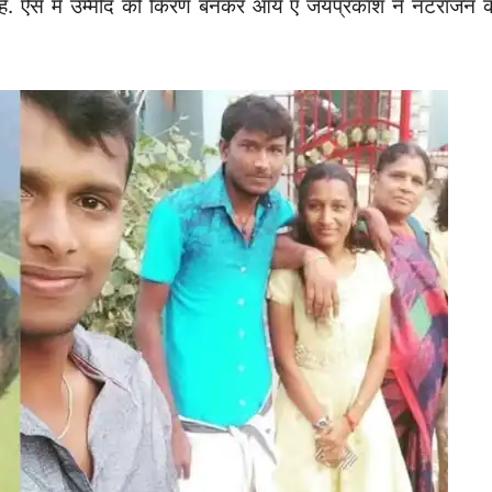
ै. ऐसे में उम्मीद की किरण बनकर आये ए जयप्रकाश ने नटराजन 