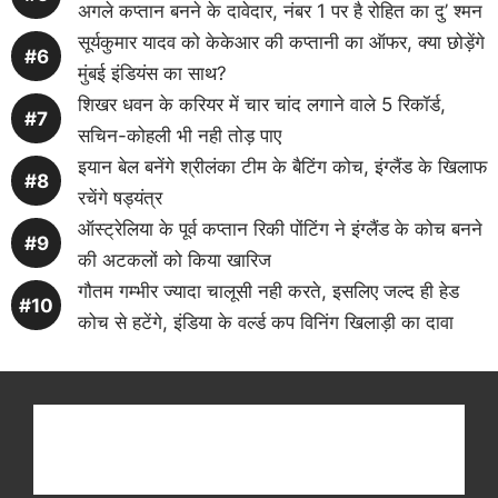
अगले कप्तान बनने के दावेदार, नंबर 1 पर है रोहित का दु’ श्मन
सूर्यकुमार यादव को केकेआर की कप्तानी का ऑफर, क्या छोड़ेंगे
मुंबई इंडियंस का साथ?
शिखर धवन के करियर में चार चांद लगाने वाले 5 रिकॉर्ड,
सचिन-कोहली भी नही तोड़ पाए
इयान बेल बनेंगे श्रीलंका टीम के बैटिंग कोच, इंग्लैंड के खिलाफ
रचेंगे षड्यंत्र
ऑस्ट्रेलिया के पूर्व कप्तान रिकी पोंटिंग ने इंग्लैंड के कोच बनने
की अटकलों को किया खारिज
गौतम गम्भीर ज्यादा चालूसी नही करते, इसलिए जल्द ही हेड
कोच से हटेंगे, इंडिया के वर्ल्ड कप विनिंग खिलाड़ी का दावा
Get latest cricket news, scores, and live coverage
at Cricket
Reader
. Catch all the latest news,
videos on
CricketReader
.
com
.