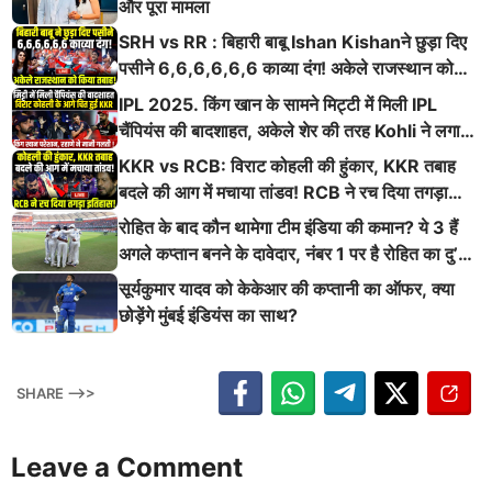
और पूरा मामला
SRH vs RR : बिहारी बाबू Ishan Kishanने छुड़ा दिए
पसीने 6,6,6,6,6,6 काव्या दंग! अकेले राजस्थान को
किया तबाह!
IPL 2025. किंग खान के सामने मिट्टी में मिली IPL
चैंपियंस की बादशाहत, अकेले शेर की तरह Kohli ने लगाई
ऐसी दहाड़
KKR vs RCB: विराट कोहली की हुंकार, KKR तबाह
बदले की आग में मचाया तांडव! RCB ने रच दिया तगड़ा
इतिहास
रोहित के बाद कौन थामेगा टीम इंडिया की कमान? ये 3 हैं
अगले कप्तान बनने के दावेदार, नंबर 1 पर है रोहित का दु’
श्मन
सूर्यकुमार यादव को केकेआर की कप्तानी का ऑफर, क्या
छोड़ेंगे मुंबई इंडियंस का साथ?
SHARE -->>
Leave a Comment