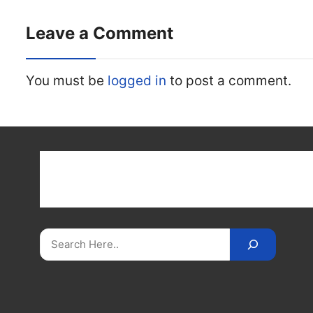
Leave a Comment
You must be
logged in
to post a comment.
Get latest cricket news, scores, and live coverage a
Cricket
Reader
. Catch all the latest news, videos
on
CricketReader
.
com
.
Search