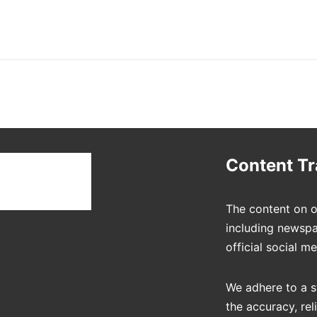
t
Content T
The content on o
including newspa
official social m
We adhere to a s
the accuracy, rel