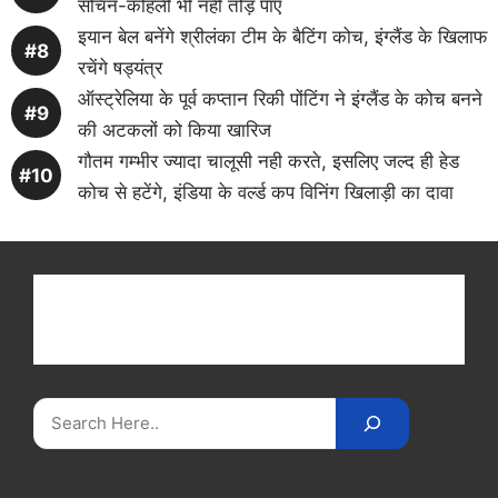
सचिन-कोहली भी नही तोड़ पाए
इयान बेल बनेंगे श्रीलंका टीम के बैटिंग कोच, इंग्लैंड के खिलाफ
रचेंगे षड्यंत्र
ऑस्ट्रेलिया के पूर्व कप्तान रिकी पोंटिंग ने इंग्लैंड के कोच बनने
की अटकलों को किया खारिज
गौतम गम्भीर ज्यादा चालूसी नही करते, इसलिए जल्द ही हेड
कोच से हटेंगे, इंडिया के वर्ल्ड कप विनिंग खिलाड़ी का दावा
Get latest cricket news, scores, and live coverage
at Cricket
Reader
. Catch all the latest news,
videos on
CricketReader
.
com
.
Search