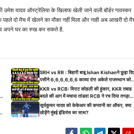
ी उमेश यादव ऑस्ट्रेलिया के खिलाफ खेली जाने वाली बॉर्डर गावस्कर
 तक पहले दो मैच में खेलने का मौका नहीं मिला और नाही अब आखरी दो मै
यादव अपने घर का रुख कर सकते है.
SRH vs RR : बिहारी बाबू Ishan Kishanने छुड़ा दि
पसीने 6,6,6,6,6,6 काव्या दंग! अकेले राजस्थान को
किया तबाह!
KKR vs RCB: विराट कोहली की हुंकार, KKR तबाह
ई
बदले की आग में मचाया तांडव! RCB ने रच दिया तगड़ा
इतिहास
सूर्यकुमार यादव को केकेआर की कप्तानी का ऑफर, क्या
छोड़ेंगे मुंबई इंडियंस का साथ?