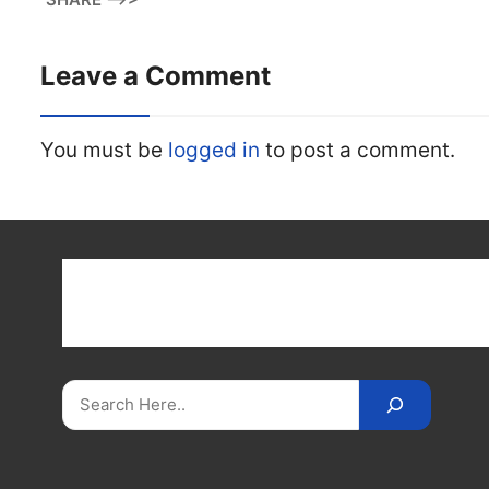
Leave a Comment
You must be
logged in
to post a comment.
Get latest cricket news, scores, and live coverage a
Cricket
Reader
. Catch all the latest news, videos
on
CricketReader
.
com
.
Search