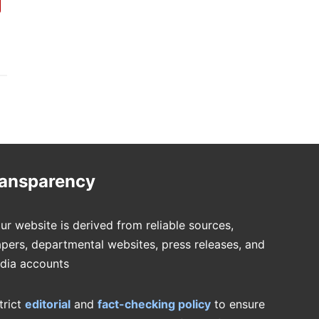
ransparency
ur website is derived from reliable sources,
pers, departmental websites, press releases, and
edia accounts
trict
editorial
and
fact-checking policy
to ensure