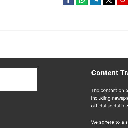
t
Content T
The content on o
including newspa
official social m
We adhere to a s