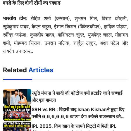
वनडे के लिए दोनों टीमों का स्क्वाड
भारतीय टीम:
रोहित शर्मा (कप्तान), शुभमन गिल, विराट कोहली,
सूर्यकुमार यादव, केएल राहुल, ईशान किशन (विकेटकीपर), हार्दिक पांड्या,
रवींद्र जडेजा, कुलदीप यादव, वॉशिंगटन सुंदर, युजवेंद्र चहल, मोहम्मद
शमी, मोहम्मद सिराज, उमरान मलिक, शार्दुल ठाकुर, अक्षर पटेल और
जयदेव उनादकट.
Related
Articles
स्मृति मंधाना ने शादी की फोटोज क्यों हटाईं? जानें सच्चाई
और पूरा मामला
SRH vs RR : बिहारी बाबू Ishan Kishanने छुड़ा दिए
पसीने 6,6,6,6,6,6 काव्या दंग! अकेले राजस्थान को
किया तबाह!
IPL 2025. किंग खान के सामने मिट्टी में मिली IPL