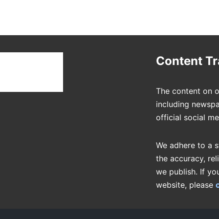
t
Content T
The content on o
including newspa
official social m
We adhere to a s
the accuracy, rel
we publish. If yo
website, please