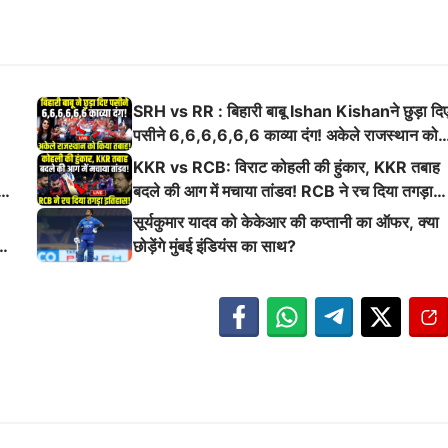
SRH vs RR : बिहारी बाबू Ishan Kishanने छुड़ा दि
पसीने 6,6,6,6,6,6 काव्या दंग! अकेले राजस्थान को
किया तबाह!
KKR vs RCB: विराट कोहली की हुंकार, KKR तबाह
ई
बदले की आग में मचाया तांडव! RCB ने रच दिया तगड़ा
इतिहास
सूर्यकुमार यादव को केकेआर की कप्तानी का ऑफर, क्या
छोड़ेंगे मुंबई इंडियंस का साथ?