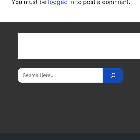
You must be
logged in
to post a comment.
Get latest cricket news, scores, and live coverage a
Cricket
Reader
. Catch all the latest news, videos
on
CricketReader
.
com
.
Search