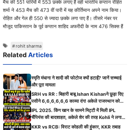
मैच की 551 पारियों में 553 छक्के लगाए हैं वही भारतीय कप्तान रोहित
शर्मा ने 453 मैच की 473 वीं पारी में यह कीर्तिमान अपने नाम किया।
रोहित और गेल ही 550 से ज्यादा छक्के लगा पाए हैं। तीसरे नंबर पर
मौजूद पाकिस्तान के पूर्व कप्तान शाहिद अफरीदी के नाम 476 सिक्स हैं
Tags
rohit sharma
Related
Articles
स्मृति मंधाना ने शादी की फोटोज क्यों हटाईं? जानें सच्चाई
और पूरा मामला
SRH vs RR : बिहारी बाबू Ishan Kishanने छुड़ा दिए
पसीने 6,6,6,6,6,6 काव्या दंग! अकेले राजस्थान को
किया तबाह!
IPL 2025. किंग खान के सामने मिट्टी में मिली IPL
चैंपियंस की बादशाहत, अकेले शेर की तरह Kohli ने लगाई
ऐसी दहाड़
KKR vs RCB: विराट कोहली की हुंकार, KKR तबाह