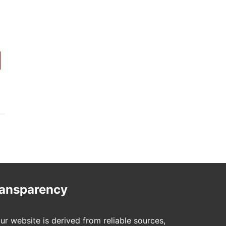
ransparency
ur website is derived from reliable sources,