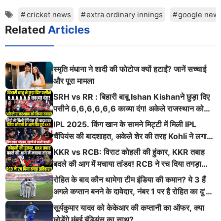
Tags
cricket news
extra ordinary innings
google new
Related
Articles
स्मृति मंधाना ने शादी की फोटोज क्यों हटाईं? जानें सच्चाई
और पूरा मामला
SRH vs RR : बिहारी बाबू Ishan Kishanने छुड़ा दिए
पसीने 6,6,6,6,6,6 काव्या दंग! अकेले राजस्थान को
किया तबाह!
IPL 2025. किंग खान के सामने मिट्टी में मिली IPL
चैंपियंस की बादशाहत, अकेले शेर की तरह Kohli ने लगाई
ऐसी दहाड़
KKR vs RCB: विराट कोहली की हुंकार, KKR तबाह
बदले की आग में मचाया तांडव! RCB ने रच दिया तगड़ा
इतिहास
रोहित के बाद कौन थामेगा टीम इंडिया की कमान? ये 3 हैं
अगले कप्तान बनने के दावेदार, नंबर 1 पर है रोहित का दु’
श्मन
सूर्यकुमार यादव को केकेआर की कप्तानी का ऑफर, क्या
छोड़ेंगे मुंबई इंडियंस का साथ?