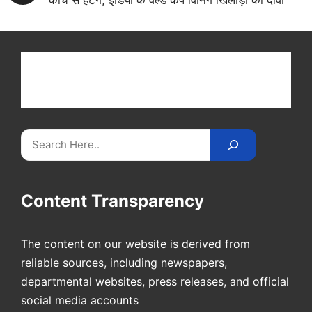
Get latest cricket news, scores, and live coverage
at Cricket
Reader
. Catch all the latest news,
videos on
CricketReader
.
com
.
Search
Content Transparency
The content on our website is derived from
reliable sources, including newspapers,
departmental websites, press releases, and official
social media accounts