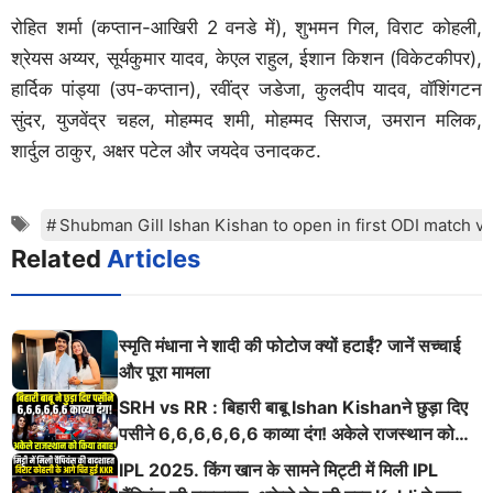
रोहित शर्मा (कप्तान-आखिरी 2 वनडे में), शुभमन गिल, विराट कोहली,
श्रेयस अय्यर, सूर्यकुमार यादव, केएल राहुल, ईशान किशन (विकेटकीपर),
हार्दिक पांड्या (उप-कप्तान), रवींद्र जडेजा, कुलदीप यादव, वॉशिंगटन
सुंदर, युजवेंद्र चहल, मोहम्मद शमी, मोहम्मद सिराज, उमरान मलिक,
शार्दुल ठाकुर, अक्षर पटेल और जयदेव उनादकट.
Tags
Shubman Gill Ishan Kishan to open in first ODI match vs
Related
Articles
स्मृति मंधाना ने शादी की फोटोज क्यों हटाईं? जानें सच्चाई
और पूरा मामला
SRH vs RR : बिहारी बाबू Ishan Kishanने छुड़ा दिए
पसीने 6,6,6,6,6,6 काव्या दंग! अकेले राजस्थान को
किया तबाह!
IPL 2025. किंग खान के सामने मिट्टी में मिली IPL