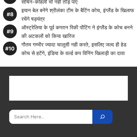
सचिन-कोहली भी नही तोड़ पाए
इयान बेल बनेंगे श्रीलंका टीम के बैटिंग कोच, इंग्लैंड के खिलाफ
रचेंगे षड्यंत्र
ऑस्ट्रेलिया के पूर्व कप्तान रिकी पोंटिंग ने इंग्लैंड के कोच बनने
की अटकलों को किया खारिज
गौतम गम्भीर ज्यादा चालूसी नही करते, इसलिए जल्द ही हेड
कोच से हटेंगे, इंडिया के वर्ल्ड कप विनिंग खिलाड़ी का दावा
Get latest cricket news, scores, and live coverage
at Cricket
Reader
. Catch all the latest news,
videos on
CricketReader
.
com
.
Search