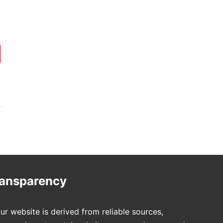
ransparency
ur website is derived from reliable sources,