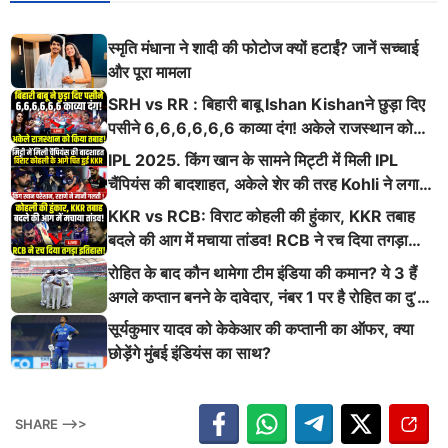
स्मृति मंधाना ने शादी की फोटोज क्यों हटाईं? जानें सच्चाई
और पूरा मामला
SRH vs RR : बिहारी बाबू Ishan Kishanने छुड़ा दिए
पसीने 6,6,6,6,6,6 काव्या दंग! अकेले राजस्थान को
किया तबाह!
IPL 2025. किंग खान के सामने मिट्टी में मिली IPL
चैंपियंस की बादशाहत, अकेले शेर की तरह Kohli ने लगाई
ऐसी दहाड़
KKR vs RCB: विराट कोहली की हुंकार, KKR तबाह
बदले की आग में मचाया तांडव! RCB ने रच दिया तगड़ा
इतिहास
रोहित के बाद कौन थामेगा टीम इंडिया की कमान? ये 3 हैं
अगले कप्तान बनने के दावेदार, नंबर 1 पर है रोहित का दु’
श्मन
सूर्यकुमार यादव को केकेआर की कप्तानी का ऑफर, क्या
छोड़ेंगे मुंबई इंडियंस का साथ?
SHARE -->>