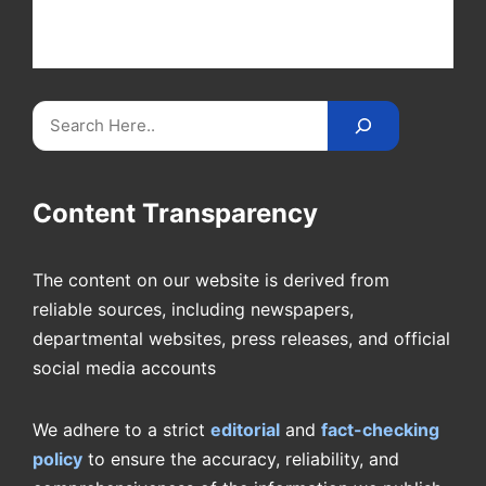
at Cricket
Reader
. Catch all the latest news,
videos on
CricketReader
.
com
.
Search
Content Transparency
The content on our website is derived from
reliable sources, including newspapers,
departmental websites, press releases, and official
social media accounts
We adhere to a strict
editorial
and
fact-checking
policy
to ensure the accuracy, reliability, and