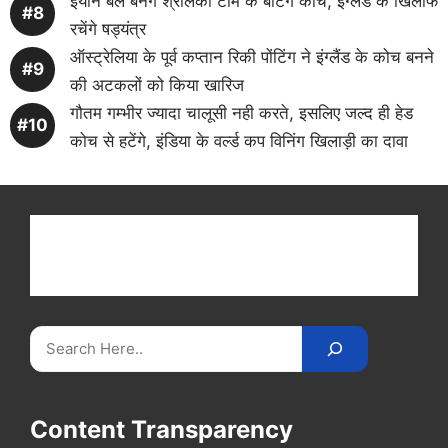
इयान बेल बनेंगे श्रीलंका टीम के बैटिंग कोच, इंग्लैंड के खिलाफ
रचेंगे षड्यंत्र
ऑस्ट्रेलिया के पूर्व कप्तान रिकी पोंटिंग ने इंग्लैंड के कोच बनने
की अटकलों को किया खारिज
गौतम गम्भीर ज्यादा चालूसी नही करते, इसलिए जल्द ही हेड
कोच से हटेंगे, इंडिया के वर्ल्ड कप विनिंग खिलाड़ी का दावा
Get latest cricket news, scores, and live coverage
at Cricket
Reader
. Catch all the latest news,
videos on
CricketReader
.
com
.
Search
Content Transparency