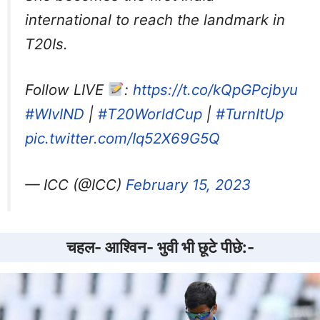
international to reach the landmark in
T20Is.
Follow LIVE
:
https://t.co/kQpGPcjbyu
#WIvIND
|
#T20WorldCup
|
#TurnItUp
pic.twitter.com/Iq52X69G5Q
— ICC (@ICC)
February 15, 2023
चहल- आश्विन- भुवी भी छूटे पीछे:-