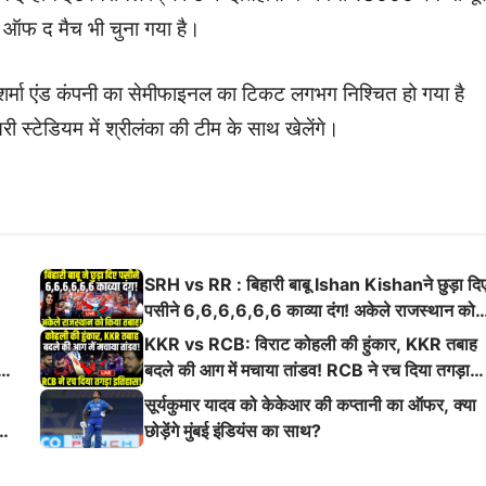
ैन ऑफ द मैच भी चुना गया है।
शर्मा एंड कंपनी का सेमीफाइनल का टिकट लगभग निश्चित हो गया है
 स्टेडियम में श्रीलंका की टीम के साथ खेलेंगे।
SRH vs RR : बिहारी बाबू Ishan Kishanने छुड़ा दि
पसीने 6,6,6,6,6,6 काव्या दंग! अकेले राजस्थान को
किया तबाह!
KKR vs RCB: विराट कोहली की हुंकार, KKR तबाह
ई
बदले की आग में मचाया तांडव! RCB ने रच दिया तगड़ा
इतिहास
सूर्यकुमार यादव को केकेआर की कप्तानी का ऑफर, क्या
छोड़ेंगे मुंबई इंडियंस का साथ?