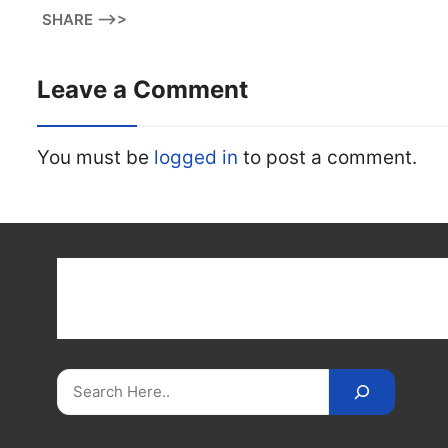
SHARE -->>
Leave a Comment
You must be
logged in
to post a comment.
Get latest cricket news, scores, and live coverage a
Cricket
Reader
. Catch all the latest news, videos
on
CricketReader
.
com
.
Search