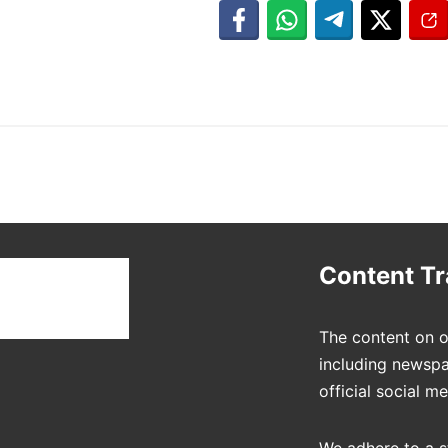
t
Content T
The content on o
including newspa
official social m
We adhere to a s