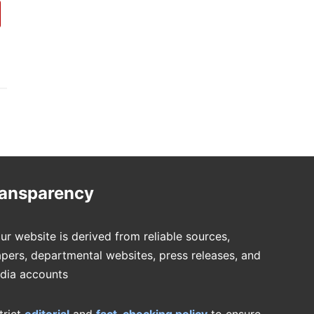
ransparency
ur website is derived from reliable sources,
pers, departmental websites, press releases, and
edia accounts
trict
editorial
and
fact-checking policy
to ensure