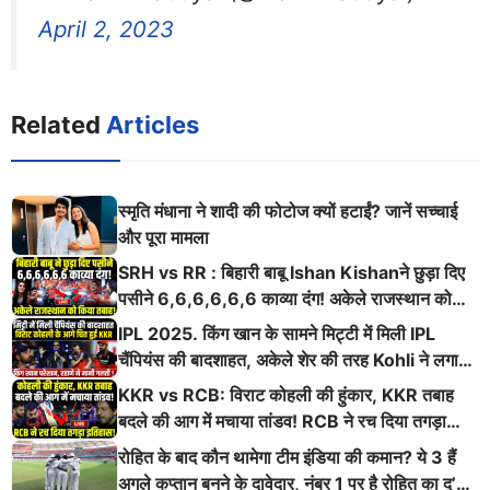
April 2, 2023
Related
Articles
स्मृति मंधाना ने शादी की फोटोज क्यों हटाईं? जानें सच्चाई
और पूरा मामला
SRH vs RR : बिहारी बाबू Ishan Kishanने छुड़ा दिए
पसीने 6,6,6,6,6,6 काव्या दंग! अकेले राजस्थान को
किया तबाह!
IPL 2025. किंग खान के सामने मिट्टी में मिली IPL
चैंपियंस की बादशाहत, अकेले शेर की तरह Kohli ने लगाई
ऐसी दहाड़
KKR vs RCB: विराट कोहली की हुंकार, KKR तबाह
बदले की आग में मचाया तांडव! RCB ने रच दिया तगड़ा
इतिहास
रोहित के बाद कौन थामेगा टीम इंडिया की कमान? ये 3 हैं
अगले कप्तान बनने के दावेदार, नंबर 1 पर है रोहित का दु’