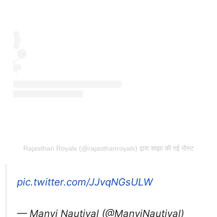
Rajasthan Royals (@rajasthanroyals) द्वारा साझा की गई पोस्ट
pic.twitter.com/JJvqNGsULW
— Manvi Nautiyal (@ManviNautiyal)