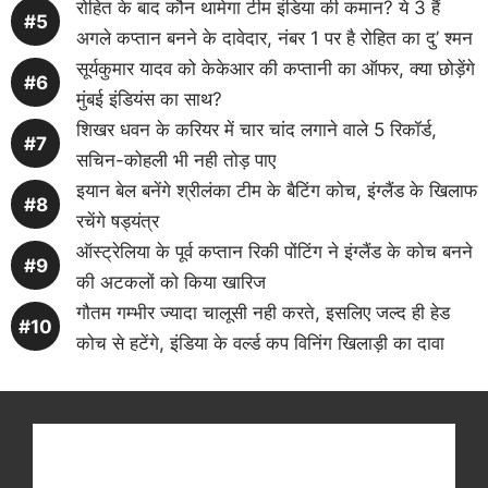
रोहित के बाद कौन थामेगा टीम इंडिया की कमान? ये 3 हैं
अगले कप्तान बनने के दावेदार, नंबर 1 पर है रोहित का दु’ श्मन
सूर्यकुमार यादव को केकेआर की कप्तानी का ऑफर, क्या छोड़ेंगे
मुंबई इंडियंस का साथ?
शिखर धवन के करियर में चार चांद लगाने वाले 5 रिकॉर्ड,
सचिन-कोहली भी नही तोड़ पाए
इयान बेल बनेंगे श्रीलंका टीम के बैटिंग कोच, इंग्लैंड के खिलाफ
रचेंगे षड्यंत्र
ऑस्ट्रेलिया के पूर्व कप्तान रिकी पोंटिंग ने इंग्लैंड के कोच बनने
की अटकलों को किया खारिज
गौतम गम्भीर ज्यादा चालूसी नही करते, इसलिए जल्द ही हेड
कोच से हटेंगे, इंडिया के वर्ल्ड कप विनिंग खिलाड़ी का दावा
Get latest cricket news, scores, and live coverage
at Cricket
Reader
. Catch all the latest news,