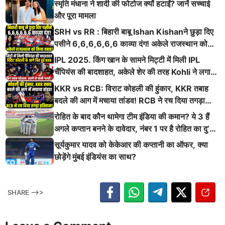
स्मृति मंधाना ने शादी की फोटोज क्यों हटाईं? जानें सच्चाई
और पूरा मामला
SRH vs RR : बिहारी बाबू Ishan Kishanने छुड़ा दिए
पसीने 6,6,6,6,6,6 काव्या दंग! अकेले राजस्थान को
किया तबाह!
IPL 2025. किंग खान के सामने मिट्टी में मिली IPL
चैंपियंस की बादशाहत, अकेले शेर की तरह Kohli ने लगाई
ऐसी दहाड़
KKR vs RCB: विराट कोहली की हुंकार, KKR तबाह
बदले की आग में मचाया तांडव! RCB ने रच दिया तगड़ा
इतिहास
रोहित के बाद कौन थामेगा टीम इंडिया की कमान? ये 3 हैं
अगले कप्तान बनने के दावेदार, नंबर 1 पर है रोहित का दु’
श्मन
सूर्यकुमार यादव को केकेआर की कप्तानी का ऑफर, क्या
छोड़ेंगे मुंबई इंडियंस का साथ?
SHARE -->>