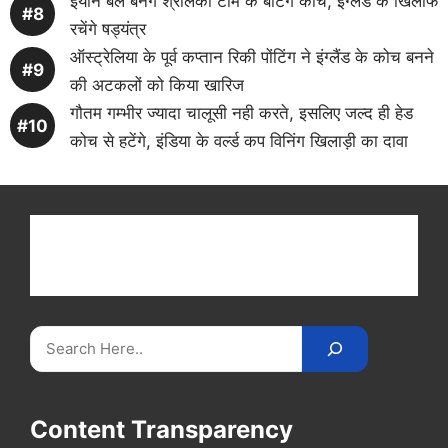
इयान बेल बनेंगे श्रीलंका टीम के बैटिंग कोच, इंग्लैंड के खिलाफ
रचेंगे षड्यंत्र
ऑस्ट्रेलिया के पूर्व कप्तान रिकी पोंटिंग ने इंग्लैंड के कोच बनने
की अटकलों को किया खारिज
गौतम गम्भीर ज्यादा चालूसी नही करते, इसलिए जल्द ही हेड
कोच से हटेंगे, इंडिया के वर्ल्ड कप विनिंग खिलाड़ी का दावा
Get latest cricket news, scores, and live coverage
at Cricket
Reader
. Catch all the latest news,
videos on
CricketReader
.
com
.
Search
Content Transparency