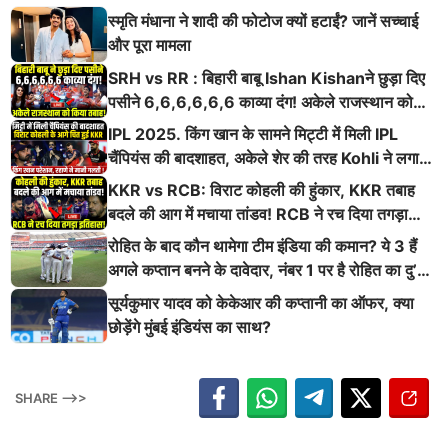
स्मृति मंधाना ने शादी की फोटोज क्यों हटाईं? जानें सच्चाई
और पूरा मामला
SRH vs RR : बिहारी बाबू Ishan Kishanने छुड़ा दिए
पसीने 6,6,6,6,6,6 काव्या दंग! अकेले राजस्थान को
किया तबाह!
IPL 2025. किंग खान के सामने मिट्टी में मिली IPL
चैंपियंस की बादशाहत, अकेले शेर की तरह Kohli ने लगाई
ऐसी दहाड़
KKR vs RCB: विराट कोहली की हुंकार, KKR तबाह
बदले की आग में मचाया तांडव! RCB ने रच दिया तगड़ा
इतिहास
रोहित के बाद कौन थामेगा टीम इंडिया की कमान? ये 3 हैं
अगले कप्तान बनने के दावेदार, नंबर 1 पर है रोहित का दु’
श्मन
सूर्यकुमार यादव को केकेआर की कप्तानी का ऑफर, क्या
छोड़ेंगे मुंबई इंडियंस का साथ?
SHARE -->>