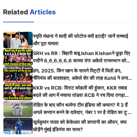
Related
Articles
स्मृति मंधाना ने शादी की फोटोज क्यों हटाईं? जानें सच्चाई
और पूरा मामला
SRH vs RR : बिहारी बाबू Ishan Kishanने छुड़ा दिए
पसीने 6,6,6,6,6,6 काव्या दंग! अकेले राजस्थान को
किया तबाह!
IPL 2025. किंग खान के सामने मिट्टी में मिली IPL
चैंपियंस की बादशाहत, अकेले शेर की तरह Kohli ने लगाई
ऐसी दहाड़
KKR vs RCB: विराट कोहली की हुंकार, KKR तबाह
बदले की आग में मचाया तांडव! RCB ने रच दिया तगड़ा
इतिहास
रोहित के बाद कौन थामेगा टीम इंडिया की कमान? ये 3 हैं
अगले कप्तान बनने के दावेदार, नंबर 1 पर है रोहित का दु’
श्मन
सूर्यकुमार यादव को केकेआर की कप्तानी का ऑफर, क्या
छोड़ेंगे मुंबई इंडियंस का साथ?