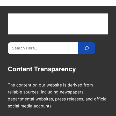
Get latest cricket news, scores, and live coverage
at Cricket
Reader
. Catch all the latest news,
videos on
CricketReader
.
com
.
Search
Content Transparency
The content on our website is derived from
reliable sources, including newspapers,
departmental websites, press releases, and official
social media accounts