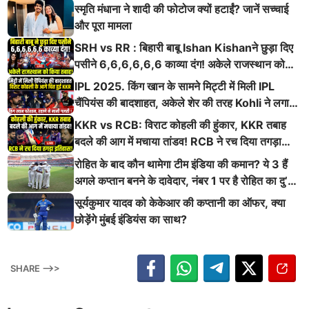
स्मृति मंधाना ने शादी की फोटोज क्यों हटाईं? जानें सच्चाई
और पूरा मामला
SRH vs RR : बिहारी बाबू Ishan Kishanने छुड़ा दिए
पसीने 6,6,6,6,6,6 काव्या दंग! अकेले राजस्थान को
किया तबाह!
IPL 2025. किंग खान के सामने मिट्टी में मिली IPL
चैंपियंस की बादशाहत, अकेले शेर की तरह Kohli ने लगाई
ऐसी दहाड़
KKR vs RCB: विराट कोहली की हुंकार, KKR तबाह
बदले की आग में मचाया तांडव! RCB ने रच दिया तगड़ा
इतिहास
रोहित के बाद कौन थामेगा टीम इंडिया की कमान? ये 3 हैं
अगले कप्तान बनने के दावेदार, नंबर 1 पर है रोहित का दु’
श्मन
सूर्यकुमार यादव को केकेआर की कप्तानी का ऑफर, क्या
छोड़ेंगे मुंबई इंडियंस का साथ?
SHARE -->>