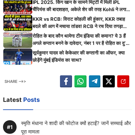
IPL 2025. किंग खान के सामने मिट्टी में मिली IPL
चैंपियंस की बादशाहत, अकेले शेर की तरह Kohli ने लगाई
ऐसी दहाड़
KKR vs RCB: विराट कोहली की हुंकार, KKR तबाह
बदले की आग में मचाया तांडव! RCB ने रच दिया तगड़ा
इतिहास
रोहित के बाद कौन थामेगा टीम इंडिया की कमान? ये 3 हैं
अगले कप्तान बनने के दावेदार, नंबर 1 पर है रोहित का दु’
श्मन
सूर्यकुमार यादव को केकेआर की कप्तानी का ऑफर, क्या
छोड़ेंगे मुंबई इंडियंस का साथ?
SHARE -->>
Latest
Posts
स्मृति मंधाना ने शादी की फोटोज क्यों हटाईं? जानें सच्चाई और
पूरा मामला